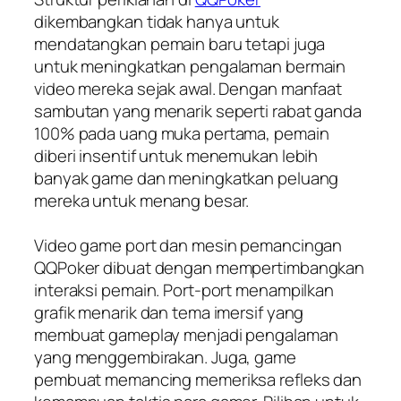
dikembangkan tidak hanya untuk
mendatangkan pemain baru tetapi juga
untuk meningkatkan pengalaman bermain
video mereka sejak awal. Dengan manfaat
sambutan yang menarik seperti rabat ganda
100% pada uang muka pertama, pemain
diberi insentif untuk menemukan lebih
banyak game dan meningkatkan peluang
mereka untuk menang besar.
Video game port dan mesin pemancingan
QQPoker dibuat dengan mempertimbangkan
interaksi pemain. Port-port menampilkan
grafik menarik dan tema imersif yang
membuat gameplay menjadi pengalaman
yang menggembirakan. Juga, game
pembuat memancing memeriksa refleks dan