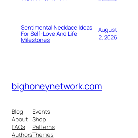
Sentimental Necklace Ideas
August
For Self-Love And Life
2, 2026
Milestones
bighoneynetwork.com
Blog
Events
About
Shop
FAQs
Patterns
Authors
Themes