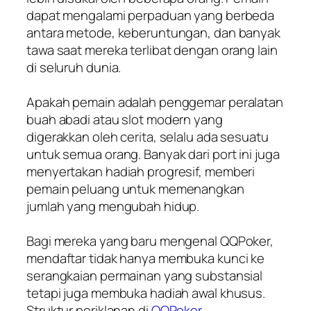
dapat mengalami perpaduan yang berbeda
antara metode, keberuntungan, dan banyak
tawa saat mereka terlibat dengan orang lain
di seluruh dunia.
Apakah pemain adalah penggemar peralatan
buah abadi atau slot modern yang
digerakkan oleh cerita, selalu ada sesuatu
untuk semua orang. Banyak dari port ini juga
menyertakan hadiah progresif, memberi
pemain peluang untuk memenangkan
jumlah yang mengubah hidup.
Bagi mereka yang baru mengenal QQPoker,
mendaftar tidak hanya membuka kunci ke
serangkaian permainan yang substansial
tetapi juga membuka hadiah awal khusus.
Struktur periklanan di
QQPoker