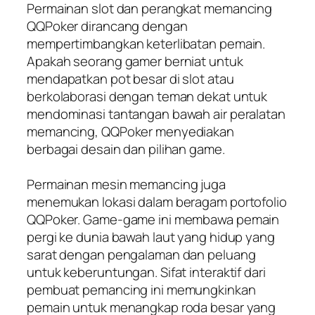
Permainan slot dan perangkat memancing
QQPoker dirancang dengan
mempertimbangkan keterlibatan pemain.
Apakah seorang gamer berniat untuk
mendapatkan pot besar di slot atau
berkolaborasi dengan teman dekat untuk
mendominasi tantangan bawah air peralatan
memancing, QQPoker menyediakan
berbagai desain dan pilihan game.
Permainan mesin memancing juga
menemukan lokasi dalam beragam portofolio
QQPoker. Game-game ini membawa pemain
pergi ke dunia bawah laut yang hidup yang
sarat dengan pengalaman dan peluang
untuk keberuntungan. Sifat interaktif dari
pembuat pemancing ini memungkinkan
pemain untuk menangkap roda besar yang