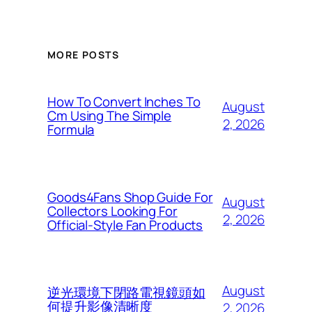
MORE POSTS
How To Convert Inches To
August
Cm Using The Simple
2, 2026
Formula
Goods4Fans Shop Guide For
August
Collectors Looking For
2, 2026
Official-Style Fan Products
August
逆光環境下閉路電視鏡頭如
何提升影像清晰度
2, 2026