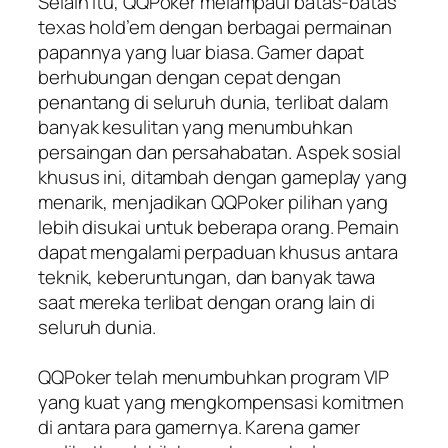
Selain itu, QQPoker melampaui batas-batas
texas hold’em dengan berbagai permainan
papannya yang luar biasa. Gamer dapat
berhubungan dengan cepat dengan
penantang di seluruh dunia, terlibat dalam
banyak kesulitan yang menumbuhkan
persaingan dan persahabatan. Aspek sosial
khusus ini, ditambah dengan gameplay yang
menarik, menjadikan QQPoker pilihan yang
lebih disukai untuk beberapa orang. Pemain
dapat mengalami perpaduan khusus antara
teknik, keberuntungan, dan banyak tawa
saat mereka terlibat dengan orang lain di
seluruh dunia.
QQPoker telah menumbuhkan program VIP
yang kuat yang mengkompensasi komitmen
di antara para gamernya. Karena gamer