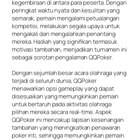
kegembiraan di antara para peserta. Dengan
peringkat waktu nyata dan kesulitan yang
semarak, pemain mengalami petualangan
kompetisi, melakukan segala upaya untuk
mengakali dan mengalahkan penantang
mereka. Hadiah yang signifikan termasuk
motivasi tambahan, menjadikan turnamen ini
sebagai sorotan pengalaman QQPoker.
Dengan sejumlah besar acara olahraga yang
terjadi di seluruh dunia, QQPoker
menawarkan opsi gameplay yang dapat
disesuaikan yang memungkinkan pemain
untuk bertaruh pada aktivitas olahraga
pilihan mereka secara real-time. Aspek
QQPoker ini mencakup lapisan kesenangan
tambahan yang meningkatkan penawaran
poker inti, sehingga memungkinkan pemain