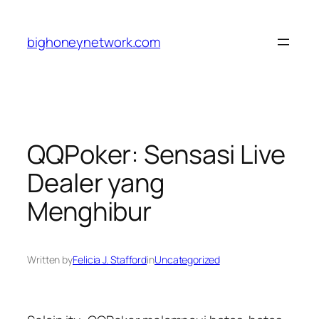
Skip
to
bighoneynetwork.com
content
QQPoker: Sensasi Live
Dealer yang
Menghibur
Written by
Felicia J. Stafford
in
Uncategorized