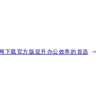
 网 下载 官方 版 提升 办公 效率 的 首选
→