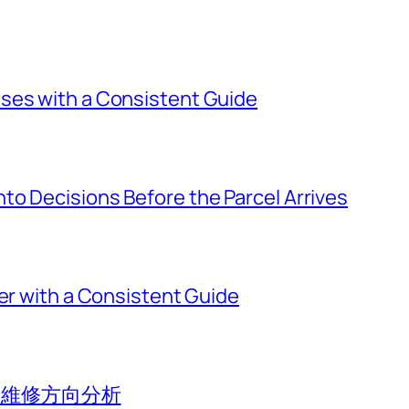
ses with a Consistent Guide
o Decisions Before the Parcel Arrives
ier with a Consistent Guide
香港維修方向分析