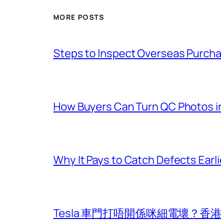
MORE POSTS
Steps to Inspect Overseas Purcha
How Buyers Can Turn QC Photos int
Why It Pays to Catch Defects Earl
Tesla 車門打唔開係咪細電壞？