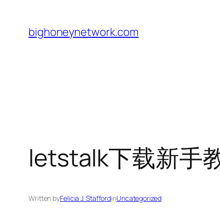
Skip
to
bighoneynetwork.com
content
letstalk下
Written by
Felicia J. Stafford
in
Uncategorized