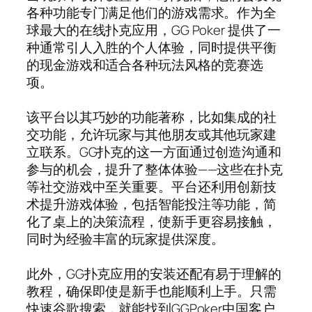
各种功能专门满足他们的游戏需求。作为全
球最大的在线扑克应用，GG Poker 提供了一
种通常引人入胜的个人体验，同时提供平衡
的现金游戏和适合各种玩法风格的竞赛选
项。
该平台以其巧妙的功能著称，比如集成的社
交功能，允许玩家与其他朋友或其他玩家建
立联系。GG扑克的这一方面通过创造沟通和
参与的机会，提升了整体体验——这些在扑克
等社交游戏中至关重要。平台还利用创新技
术提升游戏体验，包括智能投注等功能，简
化了桌上的决策流程，使新手更容易接触，
同时为经验丰富的玩家提供深度。
此外，GG扑克应用的安装还配有易于理解的
教程，确保即使是新手也能顺利上手。只需
快速谷歌搜索，就能找到GGPoker中国客户