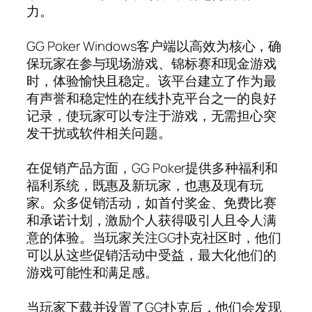
力。
GG Poker Windows客户端以高效为核心，确
保玩家在参与现场游戏、锦标赛和现金游戏
时，体验愉快且稳定。该平台建立了作为最
有声誉和稳定性的在线扑克平台之一的良好
记录，使玩家可以专注于游戏，无需担心突
发干扰或软件相关问题。
在促销产品方面，GG Poker提供多种福利和
福利系统，既惠及新玩家，也惠及现有玩
家。众多促销活动，如首付奖金、免费比赛
和承诺计划，激励个人获得吸引人且令人满
意的体验。当玩家关注GG扑克社区时，他们
可以从这些促销活动中受益，最大化他们的
游戏可能性和满足感。
当玩家下载并设置了GG扑克后，他们会发现