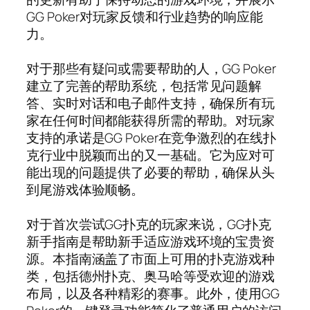
GG Poker对玩家反馈和行业趋势的响应能
力。
对于那些有疑问或需要帮助的人，GG Poker
建立了完善的帮助系统，包括常见问题解
答、实时对话和电子邮件支持，确保所有玩
家在任何时间都能获得所需的帮助。对玩家
支持的承诺是GG Poker在竞争激烈的在线扑
克行业中脱颖而出的又一基础。它为应对可
能出现的问题提供了必要的帮助，确保从头
到尾游戏体验顺畅。
对于首次尝试GG扑克的玩家来说，GG扑克
新手指南是帮助新手适应游戏环境的宝贵资
源。本指南涵盖了市面上可用的扑克游戏种
类，包括德州扑克、奥马哈等受欢迎的游戏
布局，以及各种精彩的赛事。此外，使用GG