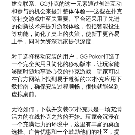
建立联系。GG扑克的这一元素通过创造互动
和参与的机会来提升整体体验——这些在扑克
等社交游戏中至关重要。平台还采用了先进
的创新技术来提升游戏体验，包括智能投注
等功能，简化了桌上的决策，使新手更容易
上手，同时为资深玩家提供深度。
对于选择移动安装的用户，GG Poker打造了
一个完全实用且简化的移动版本，让玩家能
够随时随地享受心仪的扑克游戏。玩家可以
在官方网站上找到易于遵循的GG扑克应用下
载指南，确保安装过程顺畅，很快就能坐到
虚拟桌前。
无论如何，下载并安装GG扑克只是一场充满
活力的在线扑克之旅的开始。玩家会沉浸在
一个充满活力的环境中，这里有丰富的桌面
选择、广告优惠和一个鼓励他们的社区，提