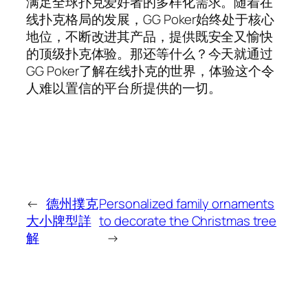
满足全球扑克爱好者的多样化需求。随着在
线扑克格局的发展，GG Poker始终处于核心
地位，不断改进其产品，提供既安全又愉快
的顶级扑克体验。那还等什么？今天就通过
GG Poker了解在线扑克的世界，体验这个令
人难以置信的平台所提供的一切。
←
德州撲克
Personalized family ornaments
大小牌型詳
to decorate the Christmas tree
解
→