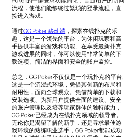
Poker的一键登录功能简化了普通用户的访问
流程，使他们能够绕过繁琐的登录流程，直
接进入游戏。
通过
GG Poker 移动端
，探索在线扑克的乐
趣，这是一个领先的平台，为休闲玩家和高
手提供丰富的游戏和功能。在享受最新扑克
游戏进展的同时，你可以使用非常简单的下
载选项、简洁的界面和安全的账户监控。
总之，GG Poker不仅仅是一个玩扑克的平台;
这是一个沉浸式环境，凭借其创新的布局和
耐用性，面向全球观众。凭借简单的下载和
安装选项、为新用户提供全面的建议、安全
的账户管理以及培养玩家群体的独特能力，
GG Poker已经成为在线扑克领域的领导者。
无论你是渴望了解的新手，还是寻求最佳游
戏环境的熟练职业选手，GG Poker都能成功