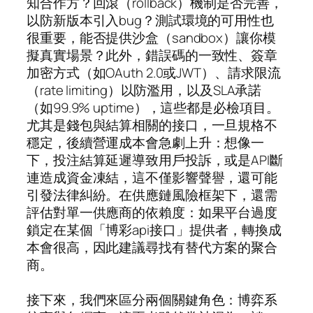
知合作方？回滾（rollback）機制是否完善，
以防新版本引入bug？測試環境的可用性也
很重要，能否提供沙盒（sandbox）讓你模
擬真實場景？此外，錯誤碼的一致性、簽章
加密方式（如OAuth 2.0或JWT）、請求限流
（rate limiting）以防濫用，以及SLA承諾
（如99.9% uptime），這些都是必檢項目。
尤其是錢包與結算相關的接口，一旦規格不
穩定，後續營運成本會急劇上升：想像一
下，投注結算延遲導致用戶投訴，或是API斷
連造成資金凍結，這不僅影響聲譽，還可能
引發法律糾紛。在供應鏈風險框架下，還需
評估對單一供應商的依賴度：如果平台過度
鎖定在某個「博彩api接口」提供者，轉換成
本會很高，因此建議尋找有替代方案的聚合
商。
接下來，我們來區分兩個關鍵角色：博弈系