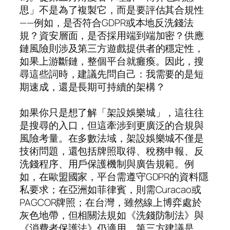
思」不是為了複製它，而是要評估其合規性
——例如，是否符合GDPR或本地反洗錢法
規？資安層面，是否採用端到端加密？供應
鏈風險則涉及第三方遊戲提供者的穩定性，
如果上游斷鏈，整個平台就癱瘓。因此，搜
尋這些詞時，建議先問自己：我需要的是短
期速成，還是長期可持續的架構？
如果你只是想了解「架設娛樂城」，這往往
是搜尋的入口，但這牽涉到更廣泛的合規與
風險考量。在多數法域，架設娛樂城不僅是
技術問題，還包括牌照取得、稅務申報、反
洗錢程序、用戶保護機制與廣告規範。例
如，在歐盟國家，平台需遵守GDPR的資料隱
私要求；在亞洲如菲律賓，則需Curacao或
PAGCOR牌照；在台灣，雖然線上博弈處於
灰色地帶，但相關法規如《洗錢防制法》與
《消費者保護法》仍適用。第三方建議是，