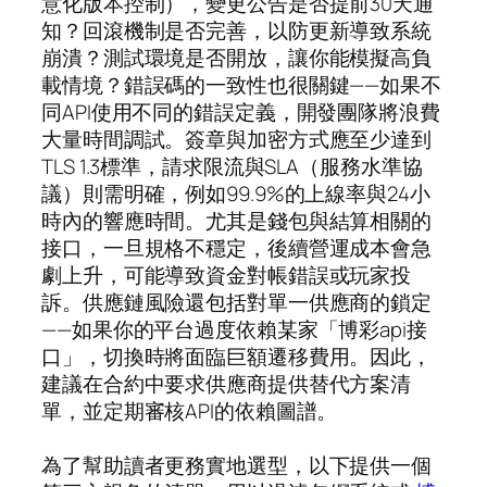
意化版本控制），變更公告是否提前30天通
知？回滾機制是否完善，以防更新導致系統
崩潰？測試環境是否開放，讓你能模擬高負
載情境？錯誤碼的一致性也很關鍵——如果不
同API使用不同的錯誤定義，開發團隊將浪費
大量時間調試。簽章與加密方式應至少達到
TLS 1.3標準，請求限流與SLA（服務水準協
議）則需明確，例如99.9%的上線率與24小
時內的響應時間。尤其是錢包與結算相關的
接口，一旦規格不穩定，後續營運成本會急
劇上升，可能導致資金對帳錯誤或玩家投
訴。供應鏈風險還包括對單一供應商的鎖定
——如果你的平台過度依賴某家「博彩api接
口」，切換時將面臨巨額遷移費用。因此，
建議在合約中要求供應商提供替代方案清
單，並定期審核API的依賴圖譜。
為了幫助讀者更務實地選型，以下提供一個