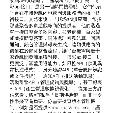
談到API供應鏈，「赌场api供应商」與「博
彩api接口」是另一個熱門搜尋點，它們代表
平台在串接遊戲內容或周邊服務時的核心技
術接口。具體來說，「赌场api供应商」常指
那些聚合多家遊戲廠商的提供者，他們透過
單一接口整合多款內容，如老虎機、百家樂
或虛擬體育賽事，同時處理帳務結算、回調
通知、錢包管理與報表生成。這類供應商的
價值在於簡化整合流程，讓平台無需與數十
家遊戲開發商單獨對接。「博彩api接口」則
更廣泛，涵蓋周邊能力，如風控API（偵測異
常投注模式）、身分驗證API（整合臉部辨識
或文件掃描）、通知API（推送活動訊息）、
活動引擎API（管理促銷與獎勵），甚至報表
BI API（產生營運數據視覺化）。從第三方評
估來看，將API視為「長期供應鏈」而非一次
性串接至關重要。你需要檢查版本管理機
制，例如是否提供Semantic Versioning（語