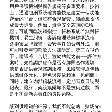
用戶保護機制與廣告規範等多重要求。技術
上，透過包網系統確實能快速建立一個功能
齊全的平台，但沒有合規配套，後續風險將
成最大隱憂。例如，資金安全若無KYC驗
證，可能面臨洗錢指控；帳務系統若無對帳
機制，易生糾紛；客訴處理若無標準流程，
會損害品牌聲譽；資安事件如資料外洩，則
可能引發巨額罰款與法律訴訟。第三方視角
下，建議將「合規」置於功能之前——評估方
案時，先確認供應商是否有牌照合作經驗，
或是否提供合規諮詢服務。風險管理還包括
供應鏈多元化，避免過度依賴單一包網商；
同時，建立內部稽核流程，定期審查日誌與
報表。最終，架設娛樂城不是技術遊戲，而
是平衡創新與責任的長期策略。
談到供應鏈的細節，我們不能忽略「赌场api