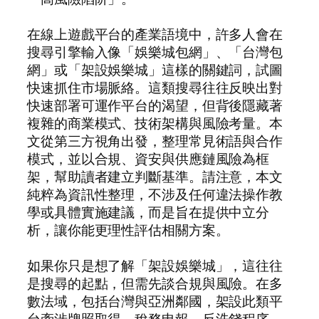
在線上遊戲平台的產業語境中，許多人會在
搜尋引擎輸入像「娛樂城包網」、「台灣包
網」或「架設娛樂城」這樣的關鍵詞，試圖
快速抓住市場脈絡。這類搜尋往往反映出對
快速部署可運作平台的渴望，但背後隱藏著
複雜的商業模式、技術架構與風險考量。本
文從第三方視角出發，整理常見術語與合作
模式，並以合規、資安與供應鏈風險為框
架，幫助讀者建立判斷基準。請注意，本文
純粹為資訊性整理，不涉及任何違法操作教
學或具體實施建議，而是旨在提供中立分
析，讓你能更理性評估相關方案。
如果你只是想了解「架設娛樂城」，這往往
是搜尋的起點，但需先談合規與風險。在多
數法域，包括台灣與亞洲鄰國，架設此類平
台牽涉牌照取得、稅務申報、反洗錢程序、