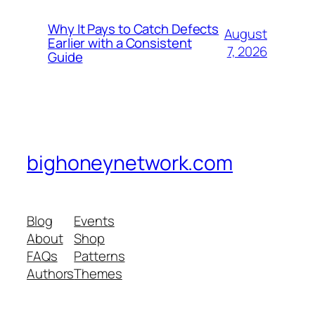
Why It Pays to Catch Defects
August
Earlier with a Consistent
7, 2026
Guide
bighoneynetwork.com
Blog
Events
About
Shop
FAQs
Patterns
Authors
Themes