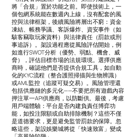
將「合規」置於功能之前。即使技術上，一
個包網系統能在數週內上線，沒有配套的風
控與法律框架，後續風險將層出不窮：資金
凍結、帳務爭議、客訴爆炸、資安事件（如
駭客竊取玩家資料）與法律責任（罰款或刑
事追訴）。架設過程應從風險評估開始，例
如進行SWOT分析（優勢、弱點、機會、威
脅），評估目標市場的法規環境。選擇供應
商時，確認他們是否提供合規工具，如自動
化的KYC流程（整合護照掃描與生物辨識）
或AML監控（追蹤可疑交易）。風險管理還
包括供應鏈的多元化——不要把所有遊戲內容
押注單一API供應商，以防斷供。最後，考慮
用戶端體驗：平台是否內建負責任博弈功
能，如投注限額或自助排除機制？這些不僅
是道德要求，更是避免監管罰款的保障。忽
略這些，架設娛樂城將從「快速致富」變成
「高風險陷阱」。