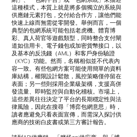
這種模式，本質上就是將多個獨立的系統與
供應鏈元素打包，交付給合作方，讓他們能
快速上線而無需從零開發。舉例而言，一個
典型的包網系統可能包括老虎機、體育博
彩、真人荷官等遊戲類型，同時整合支付閘
道如信用卡、電子錢包或加密貨幣接口，以
及基本的反洗錢（AML）和客戶身份驗證
（KYC）功能。然而，名稱相似並不代表內
容一致。有些包網方案可能使用簡單的資料
庫結構，權限設計鬆散，風控策略僅停留在
表面；另一些則採用企業級架構，支援高併
發流量、即時監控與自動化稽核。市場上，
這些差異往往決定了平台的長期穩定性與法
律風險，因此在搜尋「博弈包網意思」時，
讀者應避免只看表面宣傳，而需深入探討供
應商的技術白皮書或第三方審計報告。