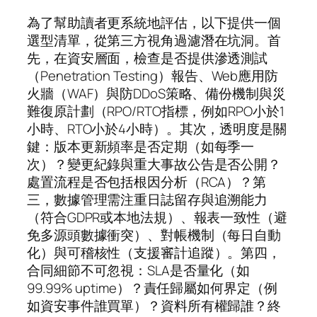
為了幫助讀者更系統地評估，以下提供一個
選型清單，從第三方視角過濾潛在坑洞。首
先，在資安層面，檢查是否提供滲透測試
（Penetration Testing）報告、Web應用防
火牆（WAF）與防DDoS策略、備份機制與災
難復原計劃（RPO/RTO指標，例如RPO小於1
小時、RTO小於4小時）。其次，透明度是關
鍵：版本更新頻率是否定期（如每季一
次）？變更紀錄與重大事故公告是否公開？
處置流程是否包括根因分析（RCA）？第
三，數據管理需注重日誌留存與追溯能力
（符合GDPR或本地法規）、報表一致性（避
免多源頭數據衝突）、對帳機制（每日自動
化）與可稽核性（支援審計追蹤）。第四，
合同細節不可忽視：SLA是否量化（如
99.99% uptime）？責任歸屬如何界定（例
如資安事件誰買單）？資料所有權歸誰？終