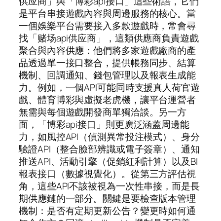
供应商」與「博彩api接口」這些術語，它們
是平台串接遊戲內容與周邊服務的核心。當
一個娛樂平台需要接入多款遊戲時，常會尋
找「赌场api供应商」，這類供應商負責遊戲
聚合與內容供應：他們將多家遊戲廠商的產
品透過單一接口整合，提供帳務同步、結算
機制、回調通知、錢包管理以及報表生成能
力。例如，一個API可能同時支援真人荷官遊
戲、體育博彩與虛擬老虎機，讓平台運營者
無需與每個遊戲開發商單獨洽談。另一方
面，「博彩api接口」則更廣泛涵蓋周邊能
力，如風控API（偵測異常投注模式）、身分
驗證API（整合臉部辨識或電子簽章）、通知
推送API、活動引擎（促銷紅利計算）以及BI
報表接口（數據視覺化）。從第三方評估視
角，這些API不該被視為一次性串接，而是長
期供應鏈的一部分。關鍵是要檢查版本管理
機制：是否有定期更新公告？變更時如何通