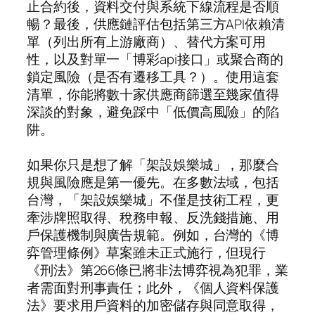
止合約後，資料交付與系統下線流程是否順
暢？最後，供應鏈評估包括第三方API依賴清
單（列出所有上游廠商）、替代方案可用
性，以及對單一「博彩api接口」或聚合商的
鎖定風險（是否有遷移工具？）。使用這套
清單，你能將數十家供應商篩選至幾家值得
深談的對象，避免踩中「低價高風險」的陷
阱。
如果你只是想了解「架設娛樂城」，那麼合
規與風險應是第一優先。在多數法域，包括
台灣，「架設娛樂城」不僅是技術工程，更
牽涉牌照取得、稅務申報、反洗錢措施、用
戶保護機制與廣告規範。例如，台灣的《博
弈管理條例》草案雖未正式施行，但現行
《刑法》第266條已將非法博弈視為犯罪，業
者需面對刑事責任；此外，《個人資料保護
法》要求用戶資料的加密儲存與同意取得，