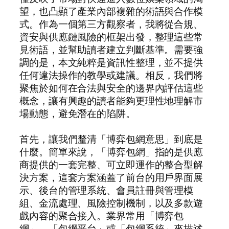
望，也凸顯了產業內部複雜的術語與合作模
式。作為一個第三方觀察者，我將從合規、
資安與供應鏈風險的框架出發，整理這些常
見術語，並幫助讀者建立判斷基準。需要強
調的是，本文純粹是資訊性整理，並不提供
任何違法操作的教學或建議。相反，我們將
聚焦於如何在合法與安全的邊界內評估這些
概念，讓有興趣的讀者能夠更理性地理解市
場動態，避免潛在的陷阱。
首先，讓我們釐清「博弈包網意思」到底是
什麼。簡單來說，「博弈包網」指的是供應
商提供的一套完整、可立即運作的整合型解
決方案，這套方案涵蓋了前台的用戶界面展
示、後台的管理系統、會員註冊與管理模
組、金流處理、風險控制機制，以及多款遊
戲內容的聚合接入。業界常用「博弈包
網」、「包網平台」或「包網系統」來描述