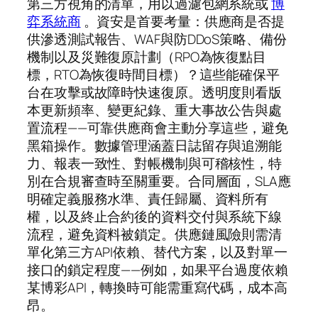
第三方視角的清單，用以過濾包網系統或
博
弈系統商
。資安是首要考量：供應商是否提
供滲透測試報告、WAF與防DDoS策略、備份
機制以及災難復原計劃（RPO為恢復點目
標，RTO為恢復時間目標）？這些能確保平
台在攻擊或故障時快速復原。透明度則看版
本更新頻率、變更紀錄、重大事故公告與處
置流程——可靠供應商會主動分享這些，避免
黑箱操作。數據管理涵蓋日誌留存與追溯能
力、報表一致性、對帳機制與可稽核性，特
別在合規審查時至關重要。合同層面，SLA應
明確定義服務水準、責任歸屬、資料所有
權，以及終止合約後的資料交付與系統下線
流程，避免資料被鎖定。供應鏈風險則需清
單化第三方API依賴、替代方案，以及對單一
接口的鎖定程度——例如，如果平台過度依賴
某博彩API，轉換時可能需重寫代碼，成本高
昂。