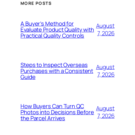
MORE POSTS
A Buyer’s Method for
August
Evaluate Product Quality with
7, 2026
Practical Quality Controls
Steps to Inspect Overseas
August
Purchases with a Consistent
7, 2026
Guide
How Buyers Can Turn QC
August
Photos into Decisions Before
7, 2026
the Parcel Arrives