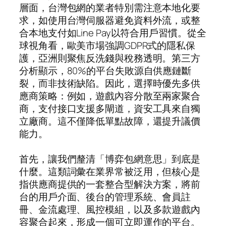
層面，台灣包網的業者特別需注意本地化要
求，如使用台灣伺服器避免資料外流，或整
合本地支付如Line Pay以符合用戶習慣。從全
球視角看，歐美市場強調GDPR式的隱私保
護，亞洲則聚焦反洗錢與稅務透明。第三方
分析顯示，80%的平台失敗源自供應鏈斷
裂，而非技術缺陷。因此，選擇時優先多供
應商策略：例如，遊戲內容分散至兩家聚合
商，支付接口支援多閘道，資安工具來自獨
立廠商。這不僅降低單點故障，還提升議價
能力。
首先，讓我們釐清「博弈包網意思」到底是
什麼。這類詞彙在業界常被泛用，但核心是
指供應商提供的一套整合型解決方案，將前
台的用戶介面、後台的管理系統、會員註
冊、金流處理、風控模組，以及多款遊戲內
容聚合起來，形成一個可立即運作的平台。