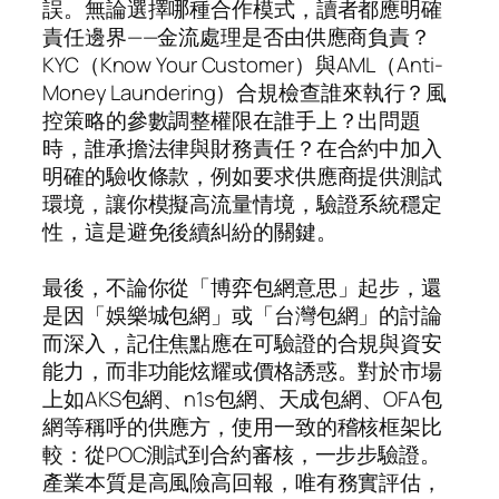
誤。無論選擇哪種合作模式，讀者都應明確
責任邊界——金流處理是否由供應商負責？
KYC（Know Your Customer）與AML（Anti-
Money Laundering）合規檢查誰來執行？風
控策略的參數調整權限在誰手上？出問題
時，誰承擔法律與財務責任？在合約中加入
明確的驗收條款，例如要求供應商提供測試
環境，讓你模擬高流量情境，驗證系統穩定
性，這是避免後續糾紛的關鍵。
最後，不論你從「博弈包網意思」起步，還
是因「娛樂城包網」或「台灣包網」的討論
而深入，記住焦點應在可驗證的合規與資安
能力，而非功能炫耀或價格誘惑。對於市場
上如AKS包網、n1s包網、天成包網、OFA包
網等稱呼的供應方，使用一致的稽核框架比
較：從POC測試到合約審核，一步步驗證。
產業本質是高風險高回報，唯有務實評估，