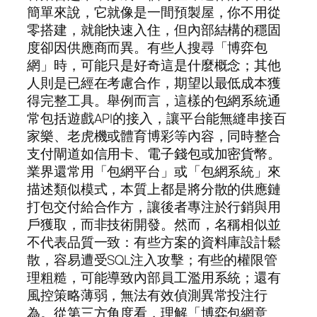
簡單來說，它就像是一間預製屋，你不用從
零搭建，就能快速入住，但內部結構的穩固
度卻因供應商而異。有些人搜尋「博弈包
網」時，可能只是好奇這是什麼概念；其他
人則是已經在考慮合作，期望以最低成本獲
得完整工具。舉例而言，這樣的包網系統通
常包括遊戲API的接入，讓平台能無縫串接百
家樂、老虎機或體育博彩等內容，同時整合
支付閘道如信用卡、電子錢包或加密貨幣。
業界還常用「包網平台」或「包網系統」來
描述類似模式，本質上都是將分散的供應鏈
打包交付給合作方，讓後者專注於行銷與用
戶獲取，而非技術開發。然而，名稱相似並
不代表品質一致：有些方案的資料庫設計鬆
散，容易遭受SQL注入攻擊；有些的權限管
理粗糙，可能導致內部員工濫用系統；還有
風控策略薄弱，無法有效偵測異常投注行
為。從第三方角度看，理解「博弈包網意