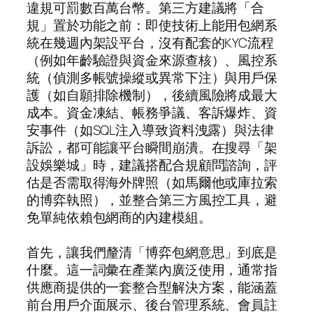
違規可罰數百萬台幣。第三方建議將「合
規」置於功能之前：即使技術上能用包網系
統在幾週內架設平台，沒有配套的KYC流程
（例如年齡驗證與資金來源查核）、風控系
統（偵測多帳號操縱或異常下注）與用戶保
護（如自願排除機制），後續風險將成最大
成本。資金凍結、帳務爭議、客訴爆炸、資
安事件（如SQL注入導致資料洩露）與法律
訴訟，都可能讓平台瞬間崩潰。在搜尋「架
設娛樂城」時，建議搭配合規顧問諮詢，評
估是否需取得海外牌照（如馬爾他或庫拉索
的博弈執照），並整合第三方風控工具，避
免單純依賴包網商的內建模組。
首先，讓我們釐清「博弈包網意思」到底是
什麼。這一詞彙在產業內廣泛使用，通常指
供應商提供的一套整合型解決方案，能涵蓋
前台用戶介面展示、後台管理系統、會員註