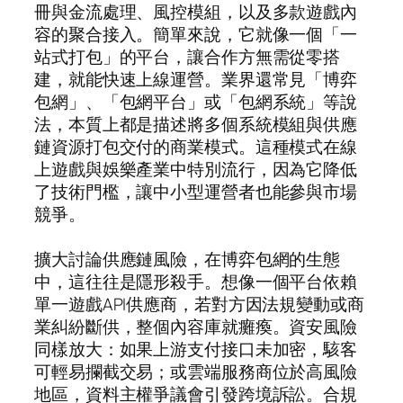
冊與金流處理、風控模組，以及多款遊戲內
容的聚合接入。簡單來說，它就像一個「一
站式打包」的平台，讓合作方無需從零搭
建，就能快速上線運營。業界還常見「博弈
包網」、「包網平台」或「包網系統」等說
法，本質上都是描述將多個系統模組與供應
鏈資源打包交付的商業模式。這種模式在線
上遊戲與娛樂產業中特別流行，因為它降低
了技術門檻，讓中小型運營者也能參與市場
競爭。
擴大討論供應鏈風險，在博弈包網的生態
中，這往往是隱形殺手。想像一個平台依賴
單一遊戲API供應商，若對方因法規變動或商
業糾紛斷供，整個內容庫就癱瘓。資安風險
同樣放大：如果上游支付接口未加密，駭客
可輕易攔截交易；或雲端服務商位於高風險
地區，資料主權爭議會引發跨境訴訟。合規