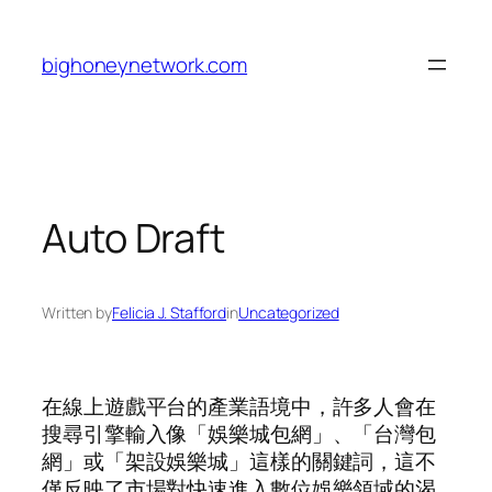
Skip
to
bighoneynetwork.com
content
Auto Draft
Written by
Felicia J. Stafford
in
Uncategorized
在線上遊戲平台的產業語境中，許多人會在
搜尋引擎輸入像「娛樂城包網」、「台灣包
網」或「架設娛樂城」這樣的關鍵詞，這不
僅反映了市場對快速進入數位娛樂領域的渴