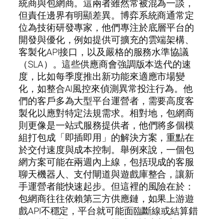
統商與包網商。這兩者雖然常被混為一談，
但責任邊界有明顯差異。博弈系統商通常定
位為技術研發專家，他們專注於底層平台的
開發與優化，例如提供可擴充的雲端架構、
客製化API接口，以及嚴格的服務水準協議
（SLA）。這些供應商會強調版本迭代的速
度，比如每季度推出新功能來適應市場變
化，如整合AI風控來偵測異常投注行為。他
們的客戶多為大型平台運營者，需要高度客
製化以應對特定法規需求。相對地，包網商
則更像是一站式服務提供者，他們將多個模
組打包成「即插即用」的解決方案，重點在
於交付速度與成本控制。舉例來說，一個包
網方案可能在兩週內上線，包括現成的客服
聊天機器人、支付閘道與遊戲庫整合，讓新
手運營者能快速起步。但這裡的風險在於：
包網商往往依賴第三方供應鏈，如果上游遊
戲API不穩定，平台就可能面臨斷線或結算錯