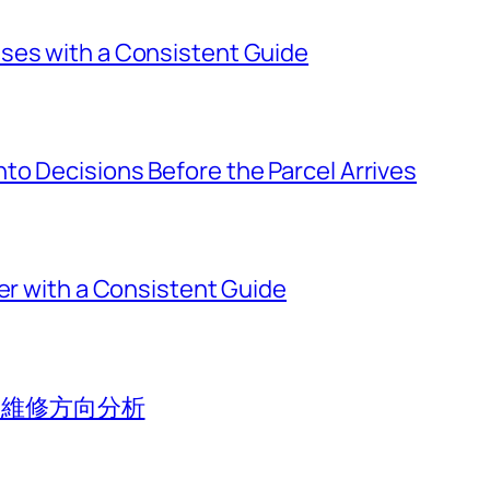
ses with a Consistent Guide
o Decisions Before the Parcel Arrives
ier with a Consistent Guide
香港維修方向分析