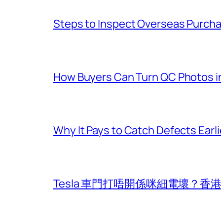
Steps to Inspect Overseas Purcha
How Buyers Can Turn QC Photos int
Why It Pays to Catch Defects Earl
Tesla 車門打唔開係咪細電壞？