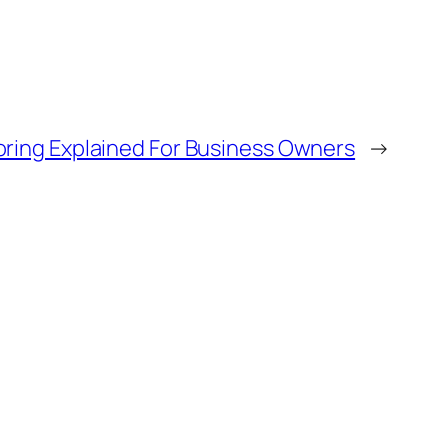
oring Explained For Business Owners
→