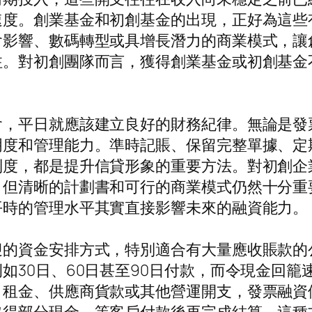
速度。創業基金和初創基金的出現，正好為這些
會影響、數碼轉型或具增長潛力的商業模式，讓
注。對初創團隊而言，獲得創業基金或初創基金
。
會，平日就應該建立良好的財務紀律。無論是發
明度和管理能力。準時記賬、保留完整單據、定
制度，都是提升信貸形象的重要方法。對初創企
，但清晰的計劃書和可行的商業模式仍然十分重
平時的管理水平其實直接影響未來的融資能力。
迎的資金安排方式，特別適合有大量應收賬款的
如30日、60日甚至90日付款，而令現金回
、租金、供應商貨款或其他營運開支，發票融資