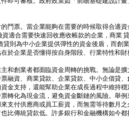
文件即可審核。政府政策如「前瞻基礎建設計畫
會的門票。當企業能夠在需要的時候取得合適資
融資適合需要快速回收應收帳款的企業，商業 
 借貸則為中小企業提供彈性的資金後盾，而創
點在於企業是否懂得按自身階段、行業特性和財
業主和創業者都面臨資金周轉的挑戰。無論是擴
發票融資、商業貸款、企業貸款、中小企借貸、
的資金支持，還能幫助企業在成長過程中維持穩
發票轉化為現金流，避免資金斷鏈的風險。舉例
用來支付供應商或員工薪資，而無需等待數月之
常也比傳統貸款低。許多銀行和金融機構如今都