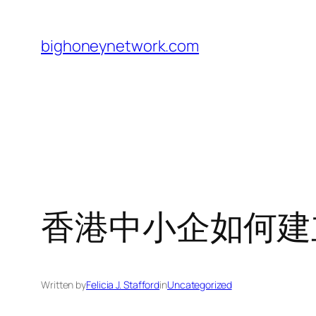
Skip
to
bighoneynetwork.com
content
香港中小企如何建
Written by
Felicia J. Stafford
in
Uncategorized