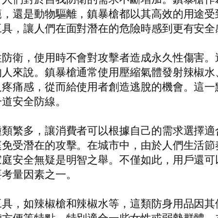
範，還是動物驅離，鎮暴槍都以其高效的用途受
工具，讓人們在面對潛在的危險時感到更有安全
性防衛，使用時不會對攻擊者造成永久性傷害。
的人來說。鎮暴槍通常使用壓縮氣體發射辣椒水
及疼痛感，從而給使用者創造逃脫的機會。這一
一道安全防線。
種類繁多，讓消費者可以根據自己的需求選擇適
庭免受潛在的攻擊。在城市中，由於人們生活節
家庭安全無疑是明智之舉。不僅如此，用戶還可
要考量因素之一。
工具，如辣椒槍和辣椒水等，這類防身用品因其