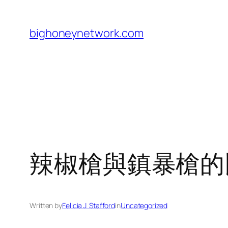
Skip
to
bighoneynetwork.com
content
辣椒槍與鎮暴槍的
Written by
Felicia J. Stafford
in
Uncategorized