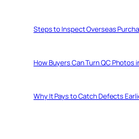
Steps to Inspect Overseas Purcha
How Buyers Can Turn QC Photos int
Why It Pays to Catch Defects Earl