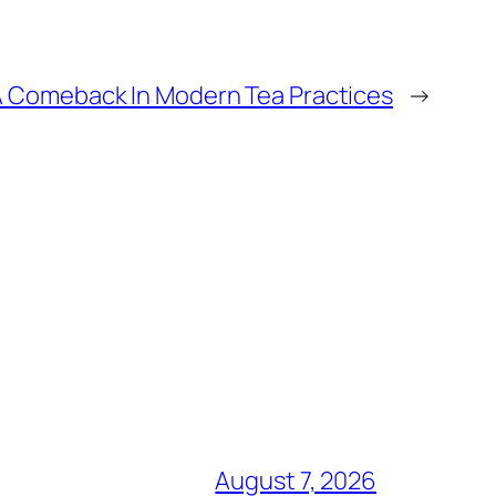
 Comeback In Modern Tea Practices
→
August 7, 2026