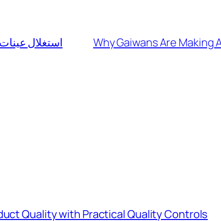
استغلال عينات 
Why Gaiwans Are Making A
uct Quality with Practical Quality Controls