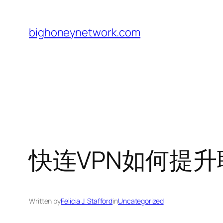
Skip
to
bighoneynetwork.com
content
快连VPN如何提
Written by
Felicia J. Stafford
in
Uncategorized