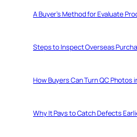
A Buyer’s Method for Evaluate Prod
Steps to Inspect Overseas Purcha
How Buyers Can Turn QC Photos int
Why It Pays to Catch Defects Earl