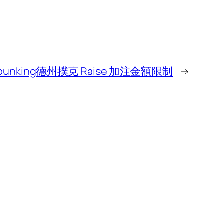
bunking德州撲克 Raise 加注金額限制
→