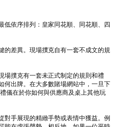
最低依序排列：皇家同花順、同花順、四
鍵的差異。現場撲克自有一套不成文的規
現場撲克有一套未正式制定的規則和禮
如何出牌。在大多數賭場網站中，一旦下
的禮儀在於你如何與供應商及桌上其他玩
從對手展現的精緻手勢或表情中獲益。例
可能在虛張聲勢。相反地，如果一位平時