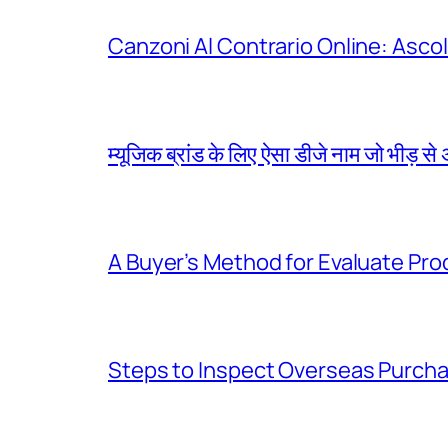
Canzoni Al Contrario Online: Asc
म्यूजिक ब्रांड के लिए ऐसा डीजे नाम जो भीड़ स
A Buyer’s Method for Evaluate Prod
Steps to Inspect Overseas Purcha