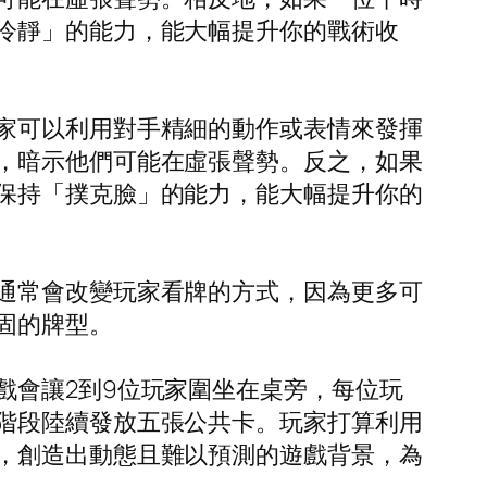
冷靜」的能力，能大幅提升你的戰術收
家可以利用對手精細的動作或表情來發揮
，暗示他們可能在虛張聲勢。反之，如果
保持「撲克臉」的能力，能大幅提升你的
通常會改變玩家看牌的方式，因為更多可
固的牌型。
戲會讓2到9位玩家圍坐在桌旁，每位玩
階段陸續發放五張公共卡。玩家打算利用
，創造出動態且難以預測的遊戲背景，為