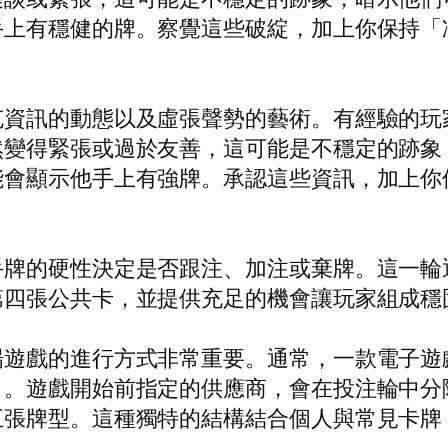
手上有穩健的牌。察覺這些破綻，加上你保持「
克資訊的動態以及虛張聲勢的藝術。有經驗的玩
然變得緊張或過於友善，這可能是不穩定的跡象
能會顯示他手上有強牌。承認這些資訊，加上你
手牌的硬性決定是否跟注、加注或棄牌。這一輪
第四張公共卡，並提供充足的機會讓玩家組成穩
遊戲的進行方式非常重要。通常，一款電子遊
」。遊戲開始前指定的供應商，會在投注輪中分
五張牌型。這種獨特的結構結合個人與常見卡牌