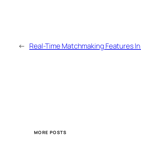
←
Real-Time Matchmaking Features In
MORE POSTS