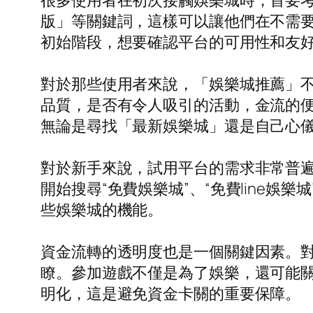
很多使用者在初次接觸娛樂城時，首要考
版」等關鍵詞，這樣可以讓他們在不需
初始階段，想要確認平台的可用性和友
對於那些使用者來說，「娛樂城推薦」
品質，是否有令人吸引的活動，金流的
無論是尋找「最新娛樂城」還是自己心
對於新手來說，試用平台的需求非常普遍
開始搜尋“免費娛樂城”、“免費line
些娛樂城的機能。
資金流轉的透明度也是一個關鍵因素。對
瞭。參加遊戲不僅是為了娛樂，還可能
明化，這是避免資金卡關的重要保障。