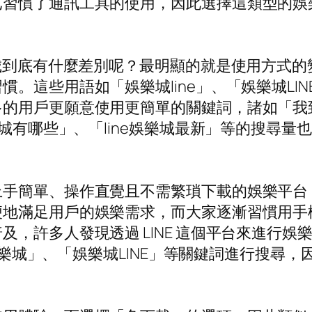
已習慣了通訊工具的使用，因此選擇這類型的娛
城到底有什麼差別呢？最明顯的就是使用方式的變
。這些用語如「娛樂城line」、「娛樂城LI
多的用戶更願意使用更簡單的關鍵詞，諸如「我
樂城有哪些」、「line娛樂城最新」等的搜尋
上手簡單、操作直覺且不需繁瑣下載的娛樂平台
便地滿足用戶的娛樂需求，而大家逐漸習慣用手
及，許多人發現透過 LINE 這個平台來進行
ne娛樂城」、「娛樂城LINE」等關鍵詞進行搜