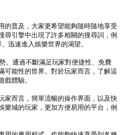
用的普及，大家更希望能夠隨時隨地享受
搜尋引擎中出現了許多相關的搜尋詞，例
簡單、迅速進入娛樂世界的渴望。
重要趨勢。通過不斷滿足玩家對便捷性、免費
滿可能性的世界。對於玩家而言，了解這
遊戲體驗。
玩家而言，簡單流暢的操作界面，以及快
娛樂城的玩家，更加方便易用的平台，例
專用的應用程式，也能夠快速享受到各種