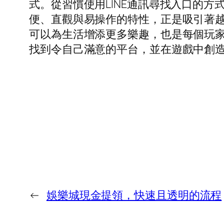
式。從習慣使用LINE通訊尋找入口的
便、直觀與易操作的特性，正是吸引著
可以為生活增添更多樂趣，也是每個玩
找到令自己滿意的平台，並在遊戲中創
←
娛樂城現金提領，快速且透明的流程