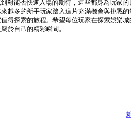
方式到對能否快速入場的期待，這些都身為玩家
越來越多的新手玩家踏入這片充滿機會與挑戰的
家值得探索的旅程。希望每位玩家在探索娛樂城
造屬於自己的精彩瞬間。