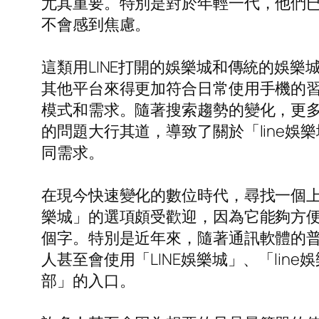
尤其重要。特別是對於年輕一代，他們
不會感到焦慮。
這類用LINE打開的娛樂城和傳統的娛樂
其他平台來得更加符合日常使用手機的習慣
模式和需求。隨著搜索趨勢的變化，更
的問題大行其道，導致了關於「line娛
同需求。
在現今快速變化的數位時代，尋找一個
樂城」的選項頗受歡迎，因為它能夠方
個字。特別是近年來，隨著通訊軟體的普
人甚至會使用「LINE娛樂城」、「li
部」的入口。