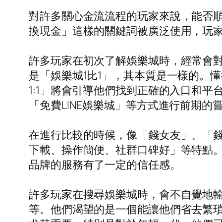
對許多關心金流流程的玩家來說，能否
換現金」這樣的關鍵詞被廣泛使用，玩
許多玩家在初次了解娛樂城時，經常會對「
是「娛樂城1比1」，其本質是一樣的。
1:1」將會引導他們找到正確的入口和
「免費LINE娛樂城」等方式進行前期
在進行比較的時候，像「錢女友」、「錢
下載、操作簡便、社群口碑好」等特點
品牌的服務有了一定的信任感。
許多玩家在搜尋娛樂城時，會不自覺地輸入各種
等。他們渴望的是一個能讓他們省去繁