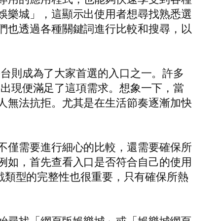
娛樂城」，這顯示出使用者想尋找熟悉選
們也透過各種關鍵詞進行比較和搜尋，以
 平台則成為了大家首選的入口之一。許多
城的出現便滿足了這項需求。想象一下，當
人無法抗拒。尤其是在生活節奏逐漸加快
不僅需要進行細心的比較，還需要確保所
例如，首先查看入口是否符合自己的使用
戲類型的完整性也很重要，只有確保所熱