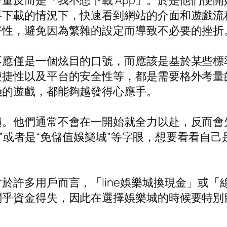
量反而是「我不想下載 App」。於是他們便
要下載的情況下，快速看到網站的介面和遊戲流
好性，避免因為繁雜的設定而導致不必要的挫折
不應僅是一個炫目的口號，而應該是基於某些標
便捷性以及平台的安全性等，都是需要格外考量
儀的遊戲，都能夠越發得心應手。
。他們通常不會在一開始就全力以赴，反而會先
娛樂城”或者是“免儲值娛樂城”等字眼，想要看看
於許多用戶而言，「line娛樂城換現金」或
關乎資金得失，因此在選擇娛樂城的時候要特別