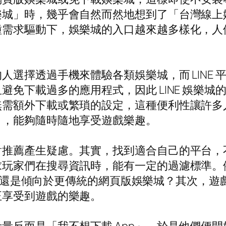
樂城」時，幾乎會自然而然地想到了「台灣線上
種需求驅動下，娛樂城的入口越來越多樣化，人
人選擇透過手機來體驗各類娛樂城，而 LINE
避免下載過多的應用程式，因此 LINE 娛樂
無需額外下載或繁瑣的設定，這種便利性讓許多
」，能夠隨時隨地享受遊戲樂趣。
對推薦產生疑慮。其實，找到適合自己的平台，
求玩家們在搜尋資訊時，能有一定的過濾標準。
，還是傾向於更傳統的網頁版娛樂城？其次，遊
正享受到遊戲的樂趣。