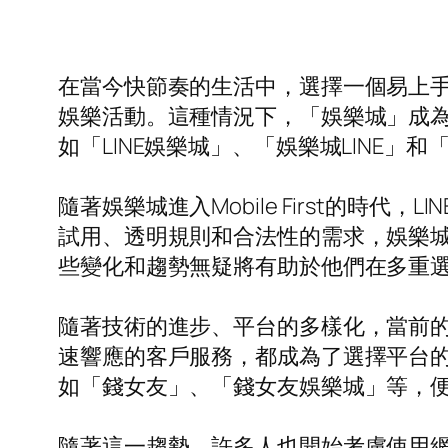
在當今快節奏的生活中，選擇一個易上
娛樂活動。這種情況下，「娛樂城」成
如「LINE娛樂城」、「娛樂城LINE」
隨著娛樂城進入Mobile First的
試用、透明規則和合法性的需求，娛樂
些變化和趨勢無疑將有助於他們在多重
隨著技術的進步、平台的多樣化，當前
速響應的客戶服務，都成為了選擇平台
如「錢女友」、「錢女友娛樂城」等，
隨著這一趨勢，許多人也開始考慮使用