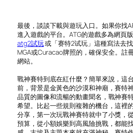
最後，談談下載與遊玩入口。如果你找A
進入遊戲的平台。ATG的遊戲多為網頁
atg2試玩
或「赛特2试玩」這種寫法去
MGA或Curacao牌照的，確保安全
網站。
戰神賽特到底在紅什麼？簡單來說，這
前，背景是金黃色的沙漠和神廟，賽特神
品質的圖像和流暢的動畫聞名，戰神賽
希望。比起一些規則複雜的機台，這裡
分享，第一次玩戰神賽特就中了小獎，
預算，從小額娛樂到高風險挑戰，都能
感。古埃及主題本來就充滿神秘，賽特