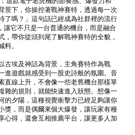
事上：這款電子老虎機的節奏感、爆發力和
背景下，你操控著戰神賽特，透過每一次
特了嗎？」這句話已經成為社群裡的流行
，讓它不只是一台普通的機台，而是融合
式，帶你從頭到尾了解戰神賽特的全貌，
減料。
以古埃及神話為背景，主角賽特作為戰
一進遊戲就感受到一股史詩般的氛圍。音
素直線上升，不會像一些老舊機台那樣單
複雜的規則，就能快速進入狀態。想像一
河的夕陽，這種視覺衝擊力已經足夠讓你
小獎，而是偶爾來個大爆發，讓玩家有種
享心得，還會互相推薦平台，讓更多人加