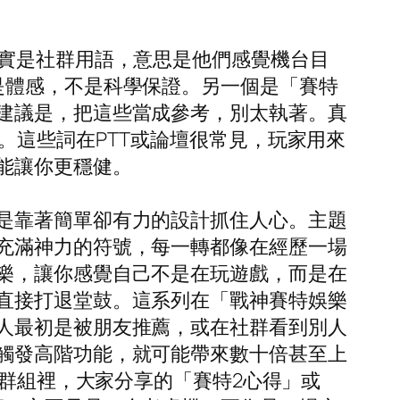
其實是社群用語，意思是他們感覺機台目
是體感，不是科學保證。另一個是「賽特
建議是，把這些當成參考，別太執著。真
。這些詞在PTT或論壇很常見，玩家用來
能讓你更穩健。
是靠著簡單卻有力的設計抓住人心。主題
充滿神力的符號，每一轉都像在經歷一場
樂，讓你感覺自己不是在玩遊戲，而是在
直接打退堂鼓。這系列在「戰神賽特娛樂
人最初是被朋友推薦，或在社群看到別人
觸發高階功能，就可能帶來數十倍甚至上
書群組裡，大家分享的「賽特2心得」或