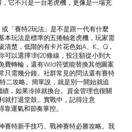
解，它不只是一台老虎機，更像是一場充
」或「賽特2玩法」是不是跟一代有什麼
基本玩法是標準的五捲軸老虎機，玩家需
級清楚，低階的有卡片花色如A、K、Q，
可以選擇1到20條線，投注額從小到大
費轉輪，還有Wild符號能替換其他圖案
常只需幾分鐘。社群常見的問法還有賽特
賽特二攻略。簡單說，就是別一開始就追
就繼續，如果冷掉就換台。資金管理也很關
利就打退堂鼓。實戰中，記得注意
是得靠運氣和節奏掌控。
神賽特新手技巧、戰神賽特必勝攻略。我