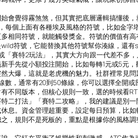
開始會覺得霧煞煞，但其實把底層邏輯搞懂後，
軸，每個上面有各種埃及風格的符號，比如金字
更多相同符號，就能觸發獎金。符號的價值有高
ild符號，它能替換其他符號幫你湊線，還有sc
或「賽特2玩法」，其實大方向跟一代差不多
新手先從小額投注開始，比如每轉1元或5元
然大爆，這就是老虎機的魅力。社群裡常見問
線數，通常有20到50條線，你可以選擇全開或
有不同版本，但核心規則一致，選的時候看RT
特二打法」「賽特二攻略」，我的建議是別一
休息。資金管理超重要，設定每日預算，比如輸
總之，規則不是死板的，重點是根據你的風格調