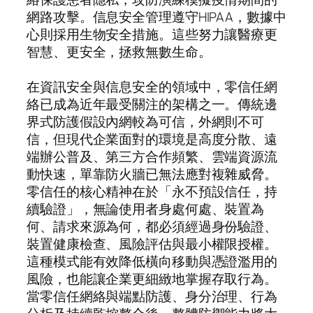
網路攻擊。信息安全管理遵守HIPAA，數據中
心則採用生物安全措施。這些努力讓醫療更
智慧、更安全，拯救無數生命。
在資訊安全與信息安全的領域中，零信任網
絡已成為近年最受關注的架構之一。傳統邊
界式防護假設內網較為可信，外網則不可
信，但現代企業面對的環境是高度分散、遠
端辦公普及、第三方合作頻繁、雲端資源流
動快速，單靠防火牆已無法應對複雜威脅。
零信任的核心精神在於「永不預設信任，持
續驗證」，無論使用者身處何處、裝置為
何、請求來源為何，都必須經過身份驗證、
裝置健康檢查、風險評估與最小權限授權。
這種模式能有效降低橫向移動與憑證濫用的
風險，也能讓企業更細緻地掌握存取行為。
當零信任網絡與端點防護、身分治理、行為