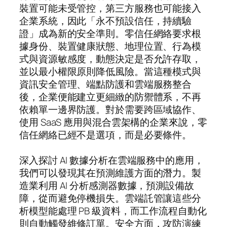
裝置可能未受管控，第三方服務也可能接入
企業系統，因此「永不預設信任，持續驗
證」成為新的安全準則。零信任網絡要求根
據身份、裝置健康狀態、地理位置、行為模
式與資源敏感度，動態決定是否允許存取，
並以最小權限原則降低風險。當這種模式與
資訊安全管理、端點防護和雲端服務整合
後，企業便能建立更細緻的防禦體系，不再
依賴單一邊界防護。對於需要跨區域協作、
使用 SaaS 應用與混合雲架構的企業來說，零
信任網絡已經不是選項，而是必要條件。
深入探討 AI 數據分析在雲端服務中的應用，
我們可以發現其在預測維護方面的潛力。製
造業利用 AI 分析感測器數據，預測設備故
障，從而避免停機損失。雲端託管讓這些分
析模型能處理 PB 級資料，而工作流程自動化
則自動觸發維修訂單。安全方面，攻防演練