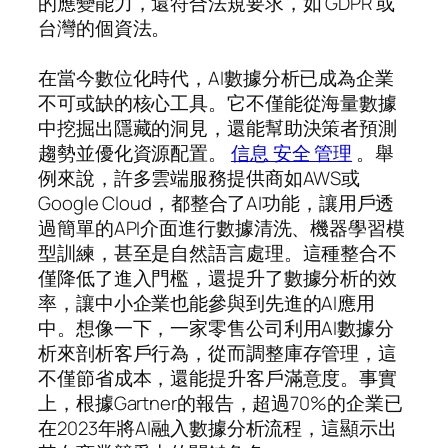
的應變能力，還符合法規要求，如 GDPR 或
台灣的個資法。
在當今數位化時代，AI數據分析已成為企業
不可或缺的核心工具。它不僅能從海量數據
中挖掘出隱藏的洞見，還能幫助決策者預測
趨勢並優化資源配置。
信息 安全 管理
。舉
例來說，許多雲端服務提供商如AWS或
Google Cloud，都整合了AI功能，讓用戶透
過簡單的API介面進行數據清洗、機器學習模
型訓練，甚至是自然語言處理。這種整合不
僅降低了進入門檻，還提升了數據分析的效
率，讓中小企業也能參與到先進的AI應用
中。想像一下，一家零售公司利用AI數據分
析來剖析客戶行為，從而調整庫存管理，這
不僅節省成本，還能提升客戶滿意度。事實
上，根據Gartner的報告，超過70%的企業已
在2023年將AI融入數據分析流程，這顯示出