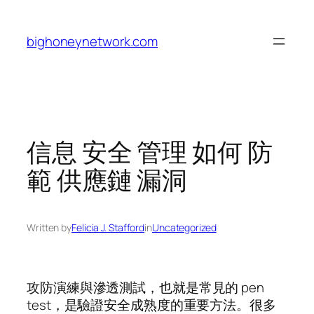
Skip
to
bighoneynetwork.com
content
信息 安全 管理 如何 防
範 供應鏈 漏洞
Written by
Felicia J. Stafford
in
Uncategorized
攻防演練與滲透測試，也就是常見的 pen
test，是驗證安全成熟度的重要方法。很多