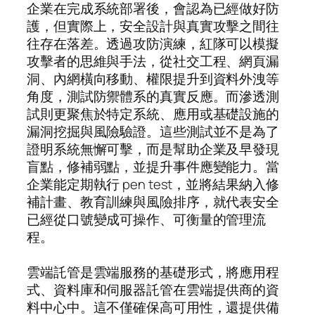
企業在完成系統部署後，會認為已經做好防
護，但實際上，安全設計與真實攻擊之間往
往存在落差。透過攻防演練，紅隊可以模擬
攻擊者的思維與手法，從社交工程、網頁漏
洞、內網橫向移動、權限提升到資料外洩等
角度，測試防禦體系的真實反應。而滲透測
試則更聚焦於特定系統、應用或基礎設施的
漏洞挖掘與風險驗證。這些測試並不是為了
證明系統無懈可擊，而是幫助企業及早發現
盲點，修補弱點，並提升事件應變能力。當
企業能定期執行 pen test，並將結果納入修
補計畫、教育訓練與風險排序，就代表安全
已經從口號變成可操作、可衡量的管理流
程。
雲端託管是雲端服務的基礎形式，將應用程
式、資料庫和伺服器託管在雲端提供商的資
料中心中。這不僅確保高可用性，還提供備