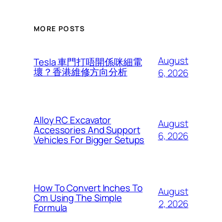
MORE POSTS
August
Tesla 車門打唔開係咪細電
壞？香港維修方向分析
6, 2026
Alloy RC Excavator
August
Accessories And Support
6, 2026
Vehicles For Bigger Setups
How To Convert Inches To
August
Cm Using The Simple
2, 2026
Formula