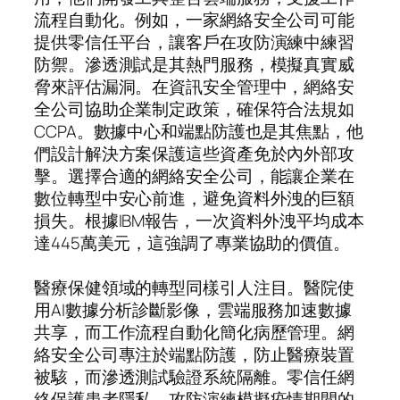
流程自動化。例如，一家網絡安全公司可能
提供零信任平台，讓客戶在攻防演練中練習
防禦。滲透測試是其熱門服務，模擬真實威
脅來評估漏洞。在資訊安全管理中，網絡安
全公司協助企業制定政策，確保符合法規如
CCPA。數據中心和端點防護也是其焦點，他
們設計解決方案保護這些資產免於內外部攻
擊。選擇合適的網絡安全公司，能讓企業在
數位轉型中安心前進，避免資料外洩的巨額
損失。根據IBM報告，一次資料外洩平均成本
達445萬美元，這強調了專業協助的價值。
醫療保健領域的轉型同樣引人注目。醫院使
用AI數據分析診斷影像，雲端服務加速數據
共享，而工作流程自動化簡化病歷管理。網
絡安全公司專注於端點防護，防止醫療裝置
被駭，而滲透測試驗證系統隔離。零信任網
絡保護患者隱私，攻防演練模擬疫情期間的