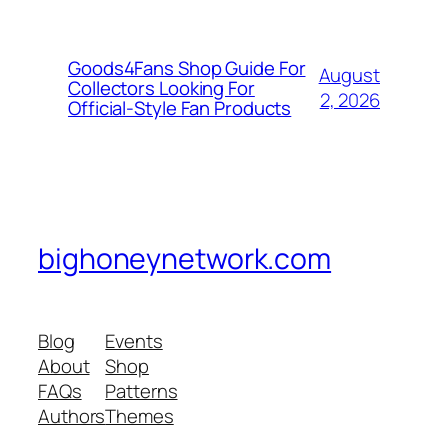
Goods4Fans Shop Guide For
August
Collectors Looking For
2, 2026
Official-Style Fan Products
bighoneynetwork.com
Blog
Events
About
Shop
FAQs
Patterns
Authors
Themes