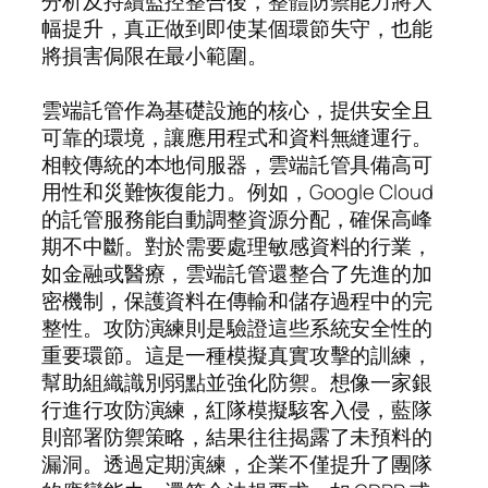
分析及持續監控整合後，整體防禦能力將大
幅提升，真正做到即使某個環節失守，也能
將損害侷限在最小範圍。
雲端託管作為基礎設施的核心，提供安全且
可靠的環境，讓應用程式和資料無縫運行。
相較傳統的本地伺服器，雲端託管具備高可
用性和災難恢復能力。例如，Google Cloud
的託管服務能自動調整資源分配，確保高峰
期不中斷。對於需要處理敏感資料的行業，
如金融或醫療，雲端託管還整合了先進的加
密機制，保護資料在傳輸和儲存過程中的完
整性。攻防演練則是驗證這些系統安全性的
重要環節。這是一種模擬真實攻擊的訓練，
幫助組織識別弱點並強化防禦。想像一家銀
行進行攻防演練，紅隊模擬駭客入侵，藍隊
則部署防禦策略，結果往往揭露了未預料的
漏洞。透過定期演練，企業不僅提升了團隊