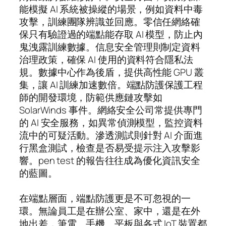
能模擬 AI 系統被操縱的場景，例如資料中毒
攻擊，訓練團隊辨識並回應。零信任網絡確
保只有驗證過的端點能存取 AI 模型，防止內
鬼洩露訓練數據。信息安全管理則制定資料
治理政策，確保 AI 使用的資料符合隱私法
規。數據中心作為後盾，提供高性能 GPU 叢
集，讓 AI 訓練加速數倍。端點防護保護工程
師的開發環境，防範供應鏈攻擊如
SolarWinds 事件。網絡安全公司常提供專門
的 AI 安全服務，如異常偵測模型，監控資料
流中的可疑活動。滲透測試則針對 AI 介面進
行黑盒測試，檢查是否易受提示注入攻擊影
響。pen test 的報告往往成為優化資訊安全
的藍圖。
在端點層面，端點防護更是不可忽視的一
環。無論員工是在辦公室、家中，還是在外
地出差，筆電、手機、平板與各式 IoT 裝置都