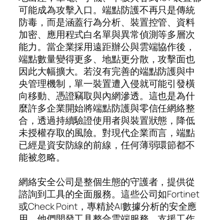
可能成為攻擊入口。端點防護不再只是傳統
防毒，而是涵蓋行為分析、裝置控管、資料
加密、應用程式白名單與異常偵測等多層次
能力。當企業採用遠距辦公與雲端協作後，
端點數量變得更多、地點更分散，攻擊面也
因此大幅擴大。若沒有完善的端點防護與中
央管理機制，單一裝置遭入侵就可能引發橫
向移動、憑證竊取與內網滲透。這也是為什
麼許多企業開始將端點防護與零信任網絡整
合，透過持續驗證使用者與裝置狀態，降低
未授權存取的風險。對現代企業而言，端點
已經是資安防線的前線，任何薄弱環節都不
能被忽略。
網絡安全公司是整個生態的守護者，提供從
諮詢到工具的全面服務。這些公司如Fortinet
或Check Point，專精於AI數據分析的安全應
用，他們開發工具整合雲端服務，支援工作