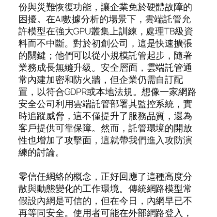
份與災難恢復功能，讓企業免於硬體故障的
困擾。在AI數據分析的場景下，雲端託管允
許模型在強大GPU叢集上訓練，處理TB級資
料而不中斷。對於初創公司，這是快速擴張
的關鍵；他們可以從小規模託管起步，隨著
業務成長無縫升級。安全層面，雲端託管通
常內建加密和防火牆，但企業仍需自訂配
置，以符合GDPR或本地法規。想像一家網路
安全公司利用雲端託管部署其監控系統，實
時追蹤威脅，這不僅提升了服務品質，還為
客戶提供可靠保障。然而，託管環境的開放
性也增加了攻擊面，這就帶我們進入攻防演
練的討論。
零信任網絡的概念，正好回應了這種高度分
散與動態變化的工作環境。傳統網路模型常
假設內網是可信的，但在今日，內網早已不
再等同安全。使用者可能在外部網路登入，