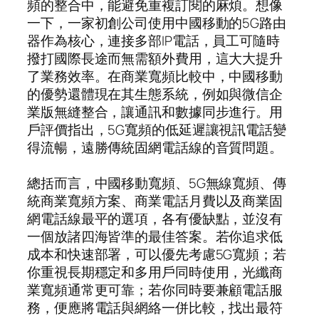
頻的整合中，能避免重複訂閱的麻煩。想像
一下，一家初創公司使用中國移動的5G路由
器作為核心，連接多部IP電話，員工可隨時
撥打國際長途而無需額外費用，這大大提升
了業務效率。在商業寬頻比較中，中國移動
的優勢還體現在其生態系統，例如與微信企
業版無縫整合，讓通訊和數據同步進行。用
戶評價指出，5G寬頻的低延遲讓視訊電話變
得流暢，遠勝傳統固網電話線的音質問題。
總括而言，中國移動寬頻、5G無線寬頻、傳
統商業寬頻方案、商業電話月費以及商業固
網電話線最平的選項，各有優缺點，並沒有
一個放諸四海皆準的最佳答案。若你追求低
成本和快速部署，可以優先考慮5G寬頻；若
你重視長期穩定和多用戶同時使用，光纖商
業寬頻通常更可靠；若你同時要兼顧電話服
務，便應將電話與網絡一併比較，找出最符