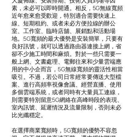
大廈佈線、安裝排期、技術人員到場等因
素，未必可以即時開通。相反，5G無線寬頻
近年愈來愈受歡迎，特別適合需要快速上
線、短期租約、或者未必方便拉線的辦公
室、工作室、臨時店舖、展銷點和活動場
地。5G寬頻的最大優勢是安裝簡單，只要有
良好訊號，就可以透過路由器連接上網，省
卻不少施工時間和麻煩。對於一些只需要一
般上網、文書處理、電郵往來和少量雲端應
用的中小企而言，5G無線寬頻的靈活性相當
吸引。不過，若公司日常經常要傳送大型檔
案、進行高頻率視像會議、經營直播、使用
多個雲端系統，或者同時有大量員工連線，
則需要特別留意5G網絡在高峰時段的表現、
室內訊號、延遲情況及流量限制，否則未必
比光纖穩定。
在選擇商業寬頻時，5G寬頻的優勢不容忽