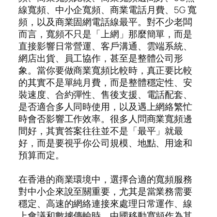
線寬頻、中小企寬頻、商業電話月費、5G 寬
頻，以及商業固網電話線最平。對不少老闆
而言，寬頻不只是「上網」那麼簡單，而是
直接影響日常營運、客戶溝通、雲端系統、
網店出貨、員工協作，甚至是整體公司形
象。當你要做商業寬頻比較時，真正要比較
的其實不是單純月費，而是整體穩定性、安
裝速度、合約彈性、售後支援、電話配套、
是否適合多人同時使用，以及遇上網絡繁忙
時會否影響工作效率。很多人問商業寬頻邊
間好，其實答案往往並不是「最平」就最
好，而是要視乎你公司規模、地點、用途和
預算而定。
在香港的商業環境中，選擇合適的寬頻服務
對中小企來說至關重要，尤其是當業務需要
穩定、高速的網絡連接來處理日常運作、線
上會議和數據傳輸時。中國移動寬頻作為其