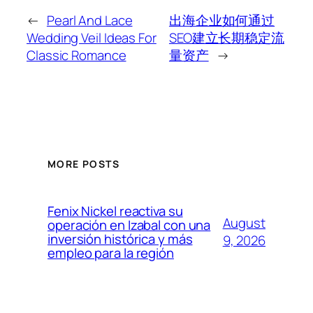
←
Pearl And Lace
出海企业如何通过
Wedding Veil Ideas For
SEO建立长期稳定流
Classic Romance
量资产
→
MORE POSTS
Fenix Nickel reactiva su
August
operación en Izabal con una
inversión histórica y más
9, 2026
empleo para la región