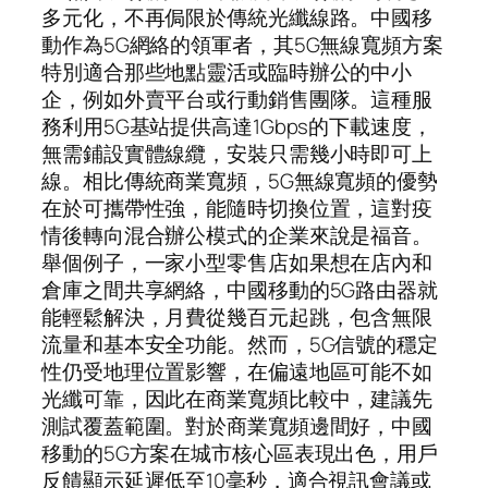
多元化，不再侷限於傳統光纖線路。中國移
動作為5G網絡的領軍者，其5G無線寬頻方案
特別適合那些地點靈活或臨時辦公的中小
企，例如外賣平台或行動銷售團隊。這種服
務利用5G基站提供高達1Gbps的下載速度，
無需鋪設實體線纜，安裝只需幾小時即可上
線。相比傳統商業寬頻，5G無線寬頻的優勢
在於可攜帶性強，能隨時切換位置，這對疫
情後轉向混合辦公模式的企業來說是福音。
舉個例子，一家小型零售店如果想在店內和
倉庫之間共享網絡，中國移動的5G路由器就
能輕鬆解決，月費從幾百元起跳，包含無限
流量和基本安全功能。然而，5G信號的穩定
性仍受地理位置影響，在偏遠地區可能不如
光纖可靠，因此在商業寬頻比較中，建議先
測試覆蓋範圍。對於商業寬頻邊間好，中國
移動的5G方案在城市核心區表現出色，用戶
反饋顯示延遲低至10毫秒，適合視訊會議或