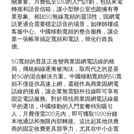
關重要。月費低至$30的入門計劃，包括來電
轉接和語音信箱，讓小型辦公室也能擁有專
業形象。相比5G無線寬頻的靈活性，固網電
話更適合需要穩定語音的場景，如律師樓或
客服中心。中國移動寬頻的整合服務，讓企
業一張帳單搞定寬頻和電話，簡化行政負
擔。
5G寬頻的普及正改變商業固網電話線的格
局，傳統銅線逐漸被淘汰，取而代之的是基
於5G的混合解決方案。中國移動寬頻的5G寬
頻不僅提供高速上網，還能作為商業固網電
話線的後盾，讓企業無需額外拉線即可享有
固定電話服務。對於尋找商業固網電話線最
平的選項，中國移動的入門套餐特別吸引
人，月費僅需200元內，即可獲取1000分鐘
本地通話和無限內部轉接。這比起其他供應
商的固定收費更具競爭力，尤其在中小企寬