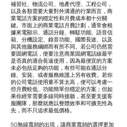
補習社、物流公司、地產代理、工程公司，
以及各類需要大量對外溝通的行業而言，商
業電話方案的穩定性和月費成本都十分關
鍵。市面上的商業電話月費計劃，通常會根
據來電顯示、通話分鐘、轉駁功能、語音信
箱、分機設定、錄音功能、國際長途、以及
與其他服務綑綁而有所不同。若公司仍然需
要固網電話，便要注意商業固網電話線最平
是否真的適合長遠使用，因為最便宜的方案
未必包括足夠的功能，有些可能在通話分
鐘、安裝、或者服務維護上另有收費。若你
的公司電話使用量不算太高，便可以考慮一
些月費較低、功能簡單但穩定的方案；但如
果你經常需要多線同時接聽，甚至要支援客
服團隊，那麼就應以整體效率和可擴充性為
先，而不只追求最低價格。
5G無線寬頻的出現，讓商業寬頻的選擇更加