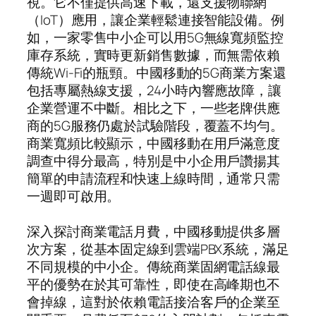
視。它不僅提供高速下載，還支援物聯網
（IoT）應用，讓企業輕鬆連接智能設備。例
如，一家零售中小企可以用5G無線寬頻監控
庫存系統，實時更新銷售數據，而無需依賴
傳統Wi-Fi的瓶頸。中國移動的5G商業方案還
包括專屬熱線支援，24小時內響應故障，讓
企業營運不中斷。相比之下，一些老牌供應
商的5G服務仍處於試驗階段，覆蓋不均勻。
商業寬頻比較顯示，中國移動在用戶滿意度
調查中得分最高，特別是中小企用戶讚揚其
簡單的申請流程和快速上線時間，通常只需
一週即可啟用。
深入探討商業電話月費，中國移動提供多層
次方案，從基本固定線到雲端PBX系統，滿足
不同規模的中小企。傳統商業固網電話線最
平的優勢在於其可靠性，即使在高峰期也不
會掉線，這對於依賴電話接洽客戶的企業至