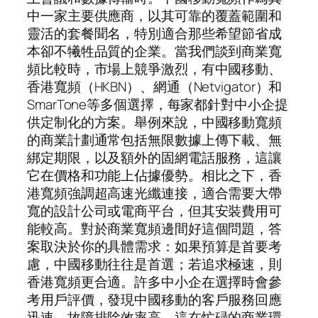
中一家主要供應商，以其可靠的覆蓋範圍和
靈活的套餐聞名，特別適合那些希望節省成
本卻不犧牲品質的企業。當我們談到商業寬
頻比較時，市場上競爭激烈，有中國移動、
香港寬頻（HKBN）、網通（Netvigator）和
SmarTone等多個選擇，每家都針對中小企提
供定制化的方案。舉例來說，中國移動寬頻
的商業計劃通常包括無限數據上傳下載、無
綁定期限，以及額外的固網電話服務，這讓
它在價格和功能上佔據優勢。相比之下，香
港寬頻強調超高速光纖連接，適合需要大帶
寬的設計公司或電商平台，但其安裝費用可
能較高。對於商業寬頻邊間好這個問題，答
案取決於你的具體需求：如果預算是首要考
慮，中國移動往往是首選；若追求極速，則
香港寬頻更合適。許多中小企在選擇時會參
考用戶評價，發現中國移動的客戶服務回應
迅速，故障排除效率高，這在忙碌的商業環