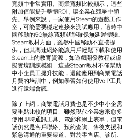
寬頻中非常實用。商業寬頻比較顯示，這些
附加值能提升整體ROI，讓企業在競爭中領
先。舉例來說，一家使用Steam的遊戲工作
室，可能需要穩定連接來測試應用，這時中
國移動的5G無線寬頻就能確保無延遲體驗。
Steam教材方面，雖然中國移動不直接提
供，但其高速網絡能讓用戶輕鬆下載和使用
Steam上的教育資源，如遊戲開發教程或虛
擬實境訓練模組。這些Steam教材不僅幫助
中小企員工提升技能，還能應用到商業電話
月費的培訓中，例如學習如何使用VoIP工具
進行遠端會議。
除了上網，商業電話月費也是不少中小企需
要重點比較的項目。雖然現代企業愈來愈多
使用即時通訊工具、電郵和網上表單，但電
話仍然是客戶聯絡、預約查詢、售後支援和
緊急溝通的重要渠道。對於零售店、診所、